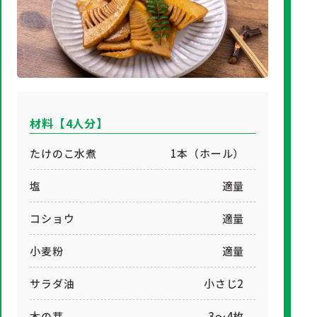
材料【4人分】
たけのこ水煮
1本（ホール）
塩
適量
コショウ
適量
小麦粉
適量
サラダ油
小さじ2
木の芽
3～4枚